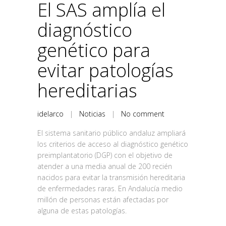
El SAS amplía el
diagnóstico
genético para
evitar patologías
hereditarias
idelarco
|
Noticias
|
No comment
El sistema sanitario público andaluz ampliará
los criterios de acceso al diagnóstico genético
preimplantatorio (DGP) con el objetivo de
atender a una media anual de 200 recién
nacidos para evitar la transmisión hereditaria
de enfermedades raras. En Andalucía medio
millón de personas están afectadas por
alguna de estas patologías.