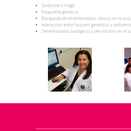
Síndrome X Frágil
Psiquiatría genética
Búsqueda de endofenotipos clínicos en la esqu
Interacción entre factores genéticos y ambienta
Determinantes biológicos y del entorno en el su