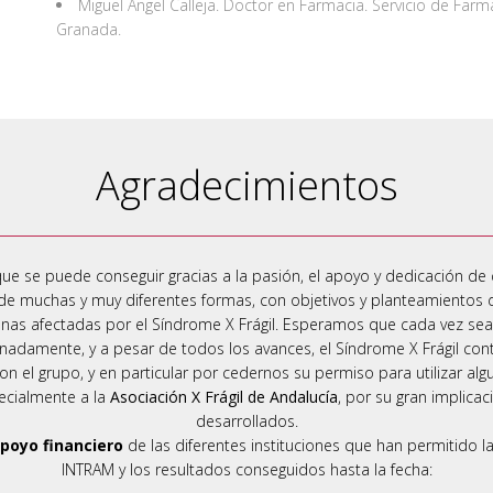
Miguel Ángel Calleja. Doctor en Farmacia. Servicio de Farma
Granada.
Agradecimientos
que se puede conseguir gracias a la pasión, el apoyo y dedicación de
de muchas y muy diferentes formas, con objetivos y planteamientos dis
onas afectadas por el Síndrome X Frágil. Esperamos que cada vez s
unadamente, y a pesar de todos los avances, el Síndrome X Frágil co
 el grupo, y en particular por cedernos su permiso para utilizar algu
pecialmente a la
Asociación X Frágil de Andalucía
, por su gran implica
desarrollados.
poyo financiero
de las diferentes instituciones que han permitido la
INTRAM y los resultados conseguidos hasta la fecha: