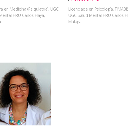
a en Medicina (Psiquiatría). UGC
Licenciada en Psicología. FIMABI
Mental HRU Carlos Haya,
UGC Salud Mental HRU Carlos H
.
Málaga.