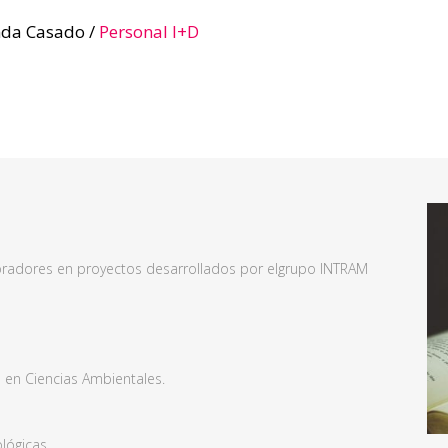
nda Casado /
Personal I+D
radores en proyectos desarrollados por elgrupo INTRAM
a en Ciencias Ambientales.
lógicas.