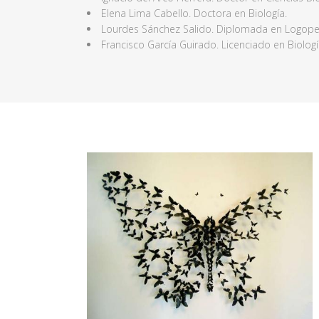
Elena Lima Cabello. Doctora en Biología.
Lourdes Sánchez Salido. Diplomada en Logoped
Francisco García Guirado. Licenciado en Biologí