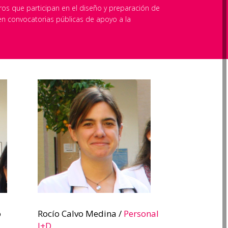
tros que participan en el diseño y preparación de
 en convocatorias públicas de apoyo a la
o
Rocío Calvo Medina /
Personal
I+D