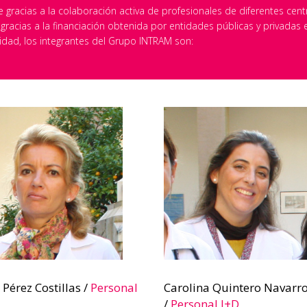
e gracias a la colaboración activa de profesionales de diferentes cen
 gracias a la financiación obtenida por entidades públicas y privadas
lidad, los integrantes del Grupo INTRAM son:
 Pérez Costillas /
Personal
Carolina Quintero Navarr
/
Personal I+D