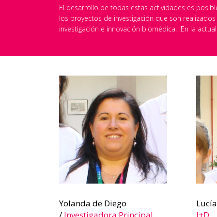
El desarrollo de todas estas actividades es posibl
los proyectos de investigación que son realizados
investigación e innovación biomédica. En la actua
Yolanda de Diego
Lucía
/
Investigadora Principal
I+D