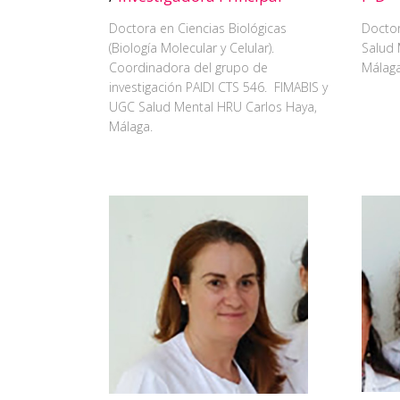
Doctora en Ciencias Biológicas
Doctor
(Biología Molecular y Celular).
Salud 
Coordinadora del grupo de
Málaga
investigación PAIDI CTS 546. FIMABIS y
UGC Salud Mental HRU Carlos Haya,
Málaga.