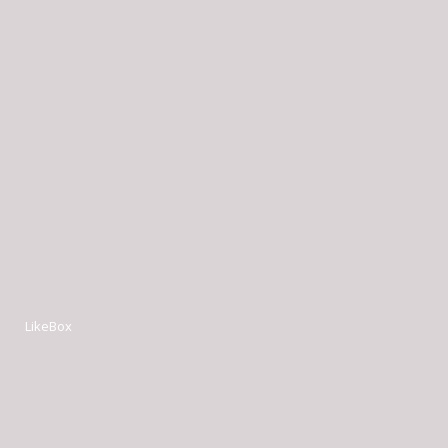
LikeBox