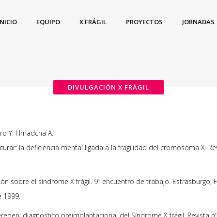
INICIO
EQUIPO
X FRÁGIL
PROYECTOS
JORNADAS
DIVULGACIÓN X FRÁGIL
ero Y. Hmadcha A.
ar: la deficiencia mental ligada a la fragilidad del cromosoma X. Rev
ón sobre el síndrome X frágil. 9º encuentro de trabajo. Estrasburgo, Fr
e 1999.
reden: diagnostico preimplantacional del Síndrome X frágil. Revista nº