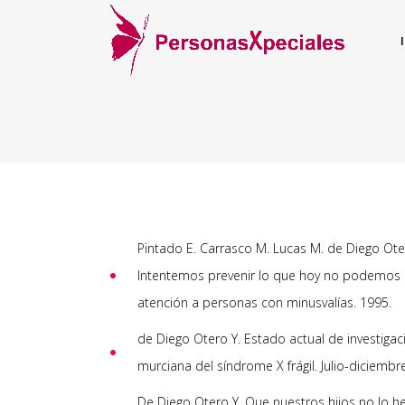
Pintado E. Carrasco M. Lucas M. de Diego Ot
Intentemos prevenir lo que hoy no podemos cur
atención a personas con minusvalías. 1995.
de Diego Otero Y. Estado actual de investigaci
murciana del síndrome X frágil. Julio-diciembr
De Diego Otero Y. Que nuestros hijos no lo he