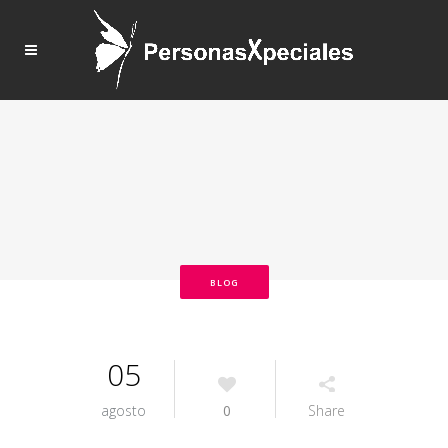
BLOG
05
agosto
0
Share